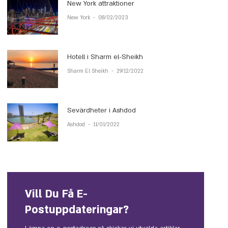
New York attraktioner
New York
-
08/02/2023
Hotell i Sharm el-Sheikh
Sharm El Sheikh
-
29/12/2022
Sevärdheter i Ashdod
Ashdod
-
11/01/2022
Vill Du Få E-
Postuppdateringar?