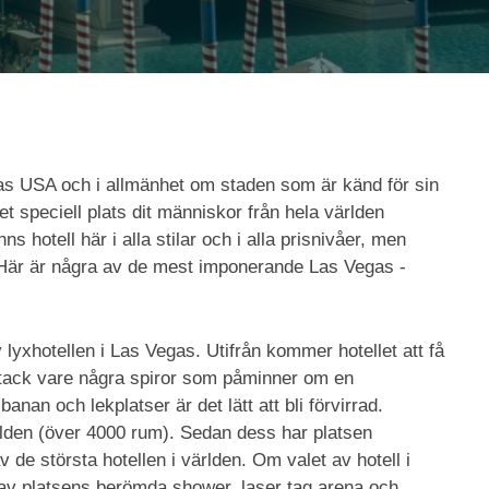
gas USA och i allmänhet om staden som är känd för sin
 speciell plats dit människor från hela världen
ns hotell här i alla stilar och i alla prisnivåer, men
. Här är några av de mest imponerande Las Vegas -
lyxhotellen i Las Vegas. Utifrån kommer hotellet att få
k tack vare några spiror som påminner om en
nan och lekplatser är det lätt att bli förvirrad.
ärlden (över 4000 rum). Sedan dess har platsen
v de största hotellen i världen. Om valet av hotell i
 av platsens berömda shower, laser tag arena och