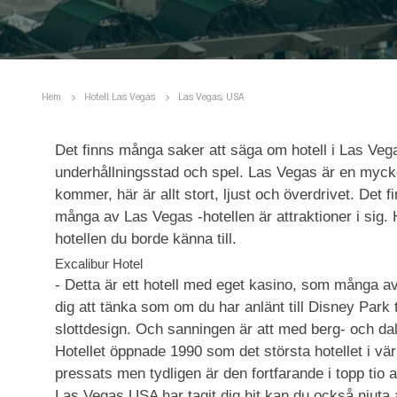
Hem
Hotell Las Vegas
Las Vegas, USA
Det finns många saker att säga om hotell i Las Ve
underhållningsstad och spel. Las Vegas är en mycket
kommer, här är allt stort, ljust och överdrivet. Det fin
många av Las Vegas -hotellen är attraktioner i sig
hotellen du borde känna till.
Excalibur Hotel
- Detta är ett hotell med eget kasino, som många av 
dig att tänka som om du har anlänt till Disney Par
slottdesign. Och sanningen är att med berg- och dalba
Hotellet öppnade 1990 som det största hotellet i v
pressats men tydligen är den fortfarande i topp tio a
Las Vegas USA har tagit dig hit kan du också njuta