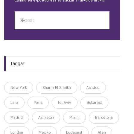
Lämna en e-postadress så skickar vi utvalda artiklar
Taggar
New York
Sharm El Sheikh
Ashdod
Lara
Paris
tel Aviv
Bukarest
Madrid
Ashkelon
Miami
Barcelona
London
Mexiko
budapest
Aten