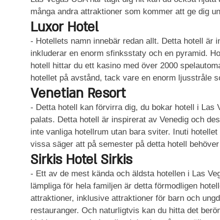
många andra attraktioner som kommer att ge dig und
Luxor Hotel
- Hotellets namn innebär redan allt. Detta hotell är i
inkluderar en enorm sfinksstaty och en pyramid. Ho
hotell hittar du ett kasino med över 2000 spelautoma
hotellet på avstånd, tack vare en enorm ljusstrål
Venetian Resort
- Detta hotell kan förvirra dig, du bokar hotell i L
palats. Detta hotell är inspirerat av Venedig och dess
inte vanliga hotellrum utan bara sviter. Inuti hotelle
vissa säger att på semester på detta hotell behöver 
Sirkis Hotel Sirkis
- Ett av de mest kända och äldsta hotellen i Las Ve
lämpliga för hela familjen är detta förmodligen hotel
attraktioner, inklusive attraktioner för barn och ung
restauranger. Och naturligtvis kan du hitta det berö