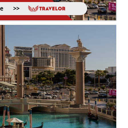
de
>>