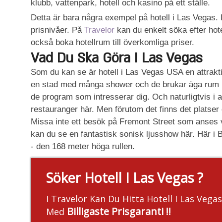
klubb, vattenpark, hotell och kasino på ett ställe.
Detta är bara några exempel på hotell i Las Vegas. D
prisnivåer. På
Travelor
kan du enkelt söka efter hot
också boka hotellrum till överkomliga priser.
Vad Du Ska Göra I Las Vegas
Som du kan se är hotell i Las Vegas USA en attrakti
en stad med många shower och de brukar äga rum i h
de program som intresserar dig. Och naturligtvis i al
restauranger här. Men förutom det finns det platser
Missa inte ett besök på Fremont Street som anses v
kan du se en fantastisk sonisk ljusshow här. Här i B
- den 168 meter höga rullen.
Söker Hotell I Las Vegas ?
I Travelor Kan Du Hitta Hotell I Las Vegas
Billigaste Prisgaranti !!
Med