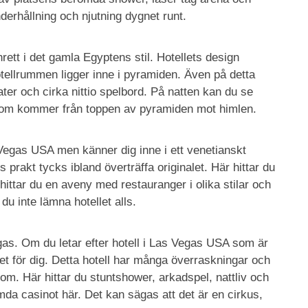
erhållning och njutning dygnet runt.
nrett i det gamla Egyptens stil. Hotellets design
tellrummen ligger inne i pyramiden. Även på detta
ter och cirka nittio spelbord. På natten kan du se
e som kommer från toppen av pyramiden mot himlen.
as Vegas USA men känner dig inne i ett venetianskt
 prakt tycks ibland överträffa originalet. Här hittar du
t hittar du en aveny med restauranger i olika stilar och
du inte lämna hotellet alls.
gas. Om du letar efter hotell i Las Vegas USA som är
let för dig. Detta hotell har många överraskningar och
dom. Här hittar du stuntshower, arkadspel, nattliv och
mda casinot här. Det kan sägas att det är en cirkus,