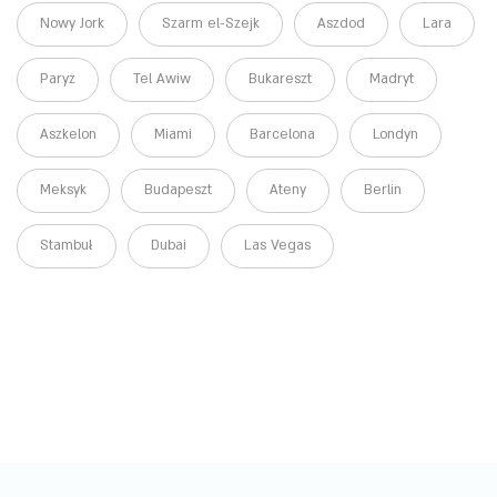
Nowy Jork
Szarm el-Szejk
Aszdod
Lara
Paryż
Tel Awiw
Bukareszt
Madryt
Aszkelon
Miami
Barcelona
Londyn
Meksyk
Budapeszt
Ateny
Berlin
Stambuł
Dubai
Las Vegas