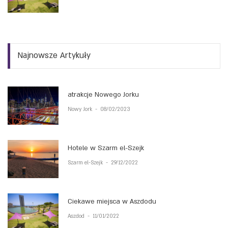
Najnowsze Artykuły
atrakcje Nowego Jorku
Nowy Jork
-
08/02/2023
Hotele w Szarm el-Szejk
Szarm el-Szejk
-
29/12/2022
Ciekawe miejsca w Aszdodu
Aszdod
-
11/01/2022