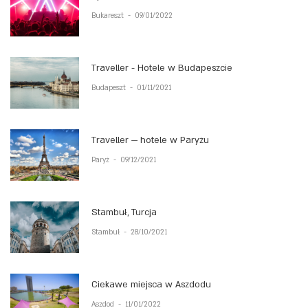
Bukareszt
-
09/01/2022
Traveller - Hotele w Budapeszcie
Budapeszt
-
01/11/2021
Traveller — hotele w Paryżu
Paryż
-
09/12/2021
Stambuł, Turcja
Stambuł
-
28/10/2021
Ciekawe miejsca w Aszdodu
Aszdod
-
11/01/2022