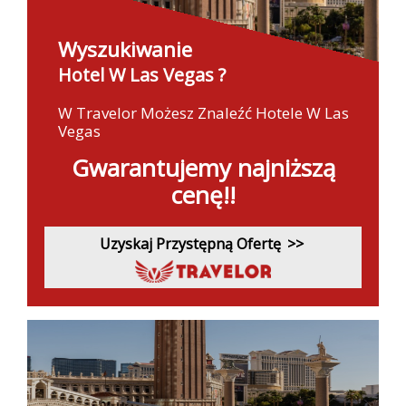
Wyszukiwanie
Hotel W Las Vegas ?
W Travelor Możesz Znaleźć Hotele W Las
Vegas
Gwarantujemy najniższą
cenę!!
Uzyskaj Przystępną Ofertę
>>