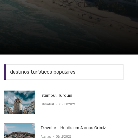
destinos turísticos populares
Istambul, Turquia
Istambul
-
28/10/2021
Travelor - Hotéis em Atenas Grécia
Atenas
-
01/11/2021