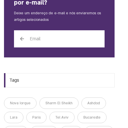
por e-mail?
Deixe um endereço de e-mail e nós enviaremos os
artigos selecionados
Tags
Nova Iorque
Sharm El Sheikh
Ashdod
Lara
Paris
Tel Aviv
Bucareste