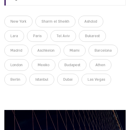
New York
Sharm el Sheikh
Ashdod
Lara
Paris
Tel Aviv
Bukarest
Madrid
Aschkelon
Miami
Barcelona
London
Mexiko
Budapest
Athen
Berlin
Istanbul
Dubai
Las Vegas