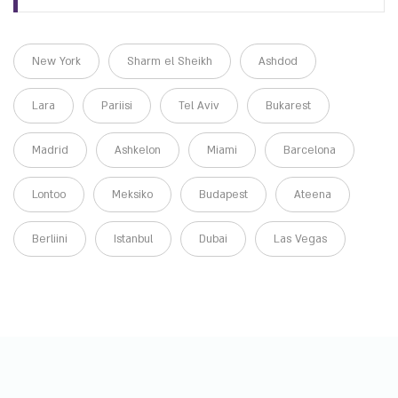
New York
Sharm el Sheikh
Ashdod
Lara
Pariisi
Tel Aviv
Bukarest
Madrid
Ashkelon
Miami
Barcelona
Lontoo
Meksiko
Budapest
Ateena
Berliini
Istanbul
Dubai
Las Vegas