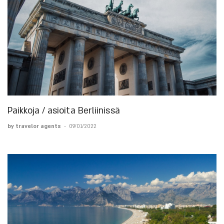
Paikkoja / asioita Berliinissä
by travelor agents
-
09/01/2022