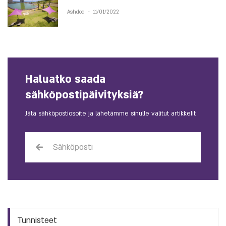
Ashdod
-
11/01/2022
Haluatko saada
sähköpostipäivityksiä?
Jätä sähköpostiosoite ja lähetämme sinulle valitut artikkelit
Tunnisteet