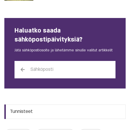
Haluatko saada
sähköpostipäivityksiä?
Jätä sähköpostiosoite ja lähetämme sinulle valitut artikkelit
Tunnisteet