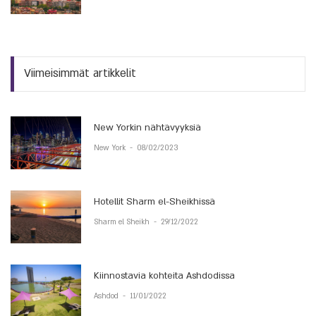
Viimeisimmät artikkelit
New Yorkin nähtävyyksiä
New York
-
08/02/2023
Hotellit Sharm el-Sheikhissä
Sharm el Sheikh
-
29/12/2022
Kiinnostavia kohteita Ashdodissa
Ashdod
-
11/01/2022