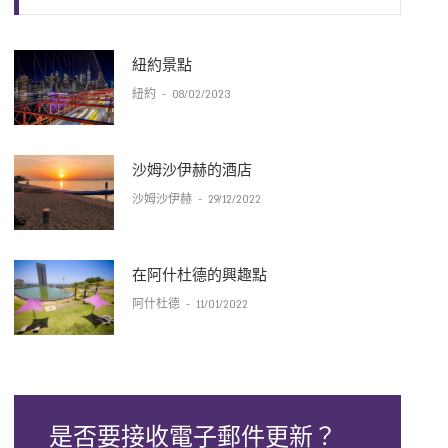
紐約景點
紐約
-
08/02/2023
沙姆沙伊赫的酒店
沙姆沙伊赫
-
29/12/2022
在阿什杜德的興趣點
阿什杜德
-
11/01/2022
是否要接收電子郵件更新？