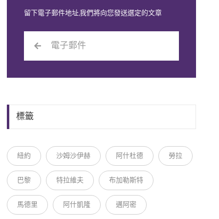
留下電子郵件地址,我們將向您發送選定的文章
標籤
紐約
沙姆沙伊赫
阿什杜德
勞拉
巴黎
特拉維夫
布加勒斯特
馬德里
阿什凱隆
邁阿密