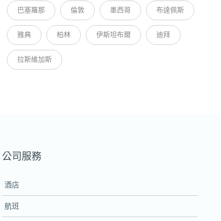
巴塞羅那
倫敦
墨西哥
布達佩斯
雅典
柏林
伊斯坦布爾
迪拜
拉斯維加斯
公司服務
酒店
航班